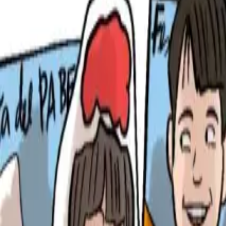
Per regalar
Caricatures
Auques
Còmics personalitzats
Revista de còmic
Contes personalitzats
Conte a mida
Premium
Empreses
Editorials
Qui som
Contacte
ca
Botiga
Aneu a la botiga