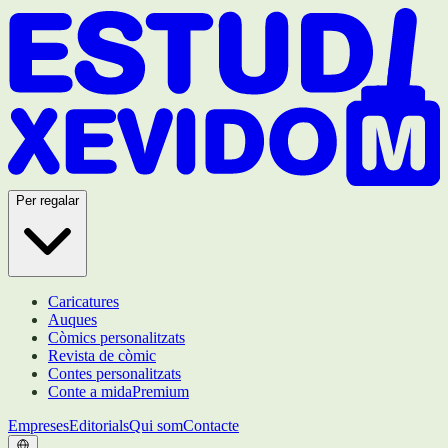
Per regalar
Caricatures
Auques
Còmics personalitzats
Revista de còmic
Contes personalitzats
Conte a mida
Premium
Empreses
Editorials
Qui som
Contacte