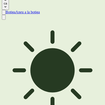
ca
Botiga
Aneu a la botiga