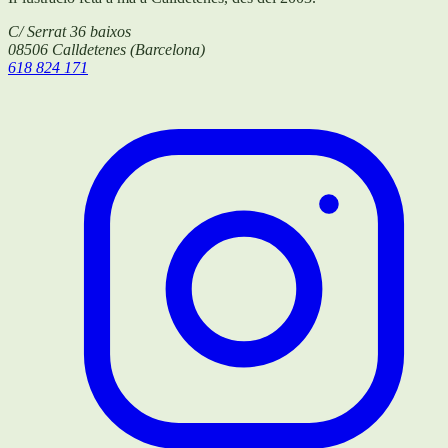
C/ Serrat 36 baixos
08506
Calldetenes
(
Barcelona
)
618 824 171