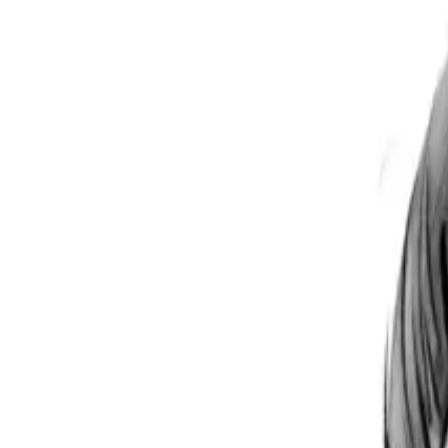
Per regalar
Caricatures
Auques
Còmics personalitzats
Revista de còmic
Contes personalitzats
Conte a mida
Premium
Empreses
Editorials
Qui som
Contacte
ca
Botiga
Aneu a la botiga