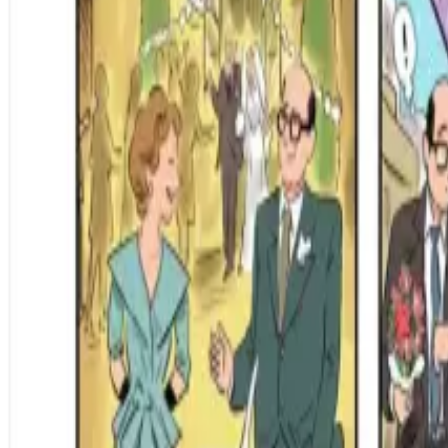
Per regalar
Caricatures
Auques
Còmics personalitzats
Revista de còmic
Contes personalitzats
Conte a mida
Premium
Empreses
Editorials
Qui som
Contacte
ca
Botiga
Aneu a la botiga