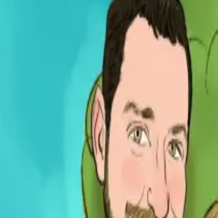
Per regalar
Caricatures
Auques
Còmics personalitzats
Revista de còmic
Contes personalitzats
Conte a mida
Premium
Empreses
Editorials
Qui som
Contacte
ca
Botiga
Aneu a la botiga